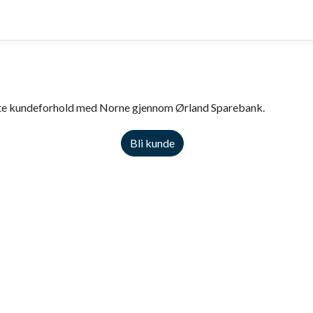
tte kundeforhold med Norne gjennom Ørland Sparebank.
Bli kunde