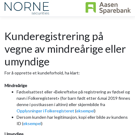
Kunderegistrering på
vegne av mindreårige eller
umyndige
For å opprette et kundeforhold, ha klart:
Mindreårige
Fødselsattest eller «Bekreftelse på registrering av fødsel og
navn i Folkeregisteret» (for barn født etter 6.mai 2019 finnes
denne i postkassen i altinn) eller skjermbilde fra
Opplysninger i Folkeregisteret
(
eksempel
)
Dersom kunden har legitimasjon, kopi eller bilde av kundens
ID (
eksempel
)
Umyndige