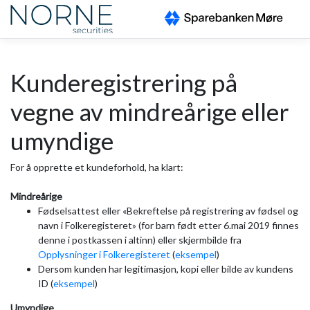
Kunderegistrering på
vegne av mindreårige eller
umyndige
For å opprette et kundeforhold, ha klart:
Mindreårige
Fødselsattest eller «Bekreftelse på registrering av fødsel og
navn i Folkeregisteret» (for barn født etter 6.mai 2019 finnes
denne i postkassen i altinn) eller skjermbilde fra
Opplysninger i Folkeregisteret
(
eksempel
)
Dersom kunden har legitimasjon, kopi eller bilde av kundens
ID (
eksempel
)
Umyndige