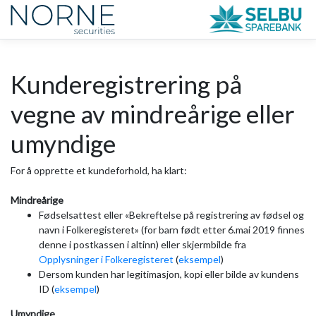
Kunderegistrering på
vegne av mindreårige eller
umyndige
For å opprette et kundeforhold, ha klart:
Mindreårige
Fødselsattest eller «Bekreftelse på registrering av fødsel og
navn i Folkeregisteret» (for barn født etter 6.mai 2019 finnes
denne i postkassen i altinn) eller skjermbilde fra
Opplysninger i Folkeregisteret
(
eksempel
)
Dersom kunden har legitimasjon, kopi eller bilde av kundens
ID (
eksempel
)
Umyndige