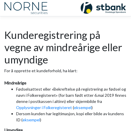
Kunderegistrering på
vegne av mindreårige eller
umyndige
For å opprette et kundeforhold, ha klart:
Mindreårige
Fødselsattest eller «Bekreftelse på registrering av fødsel og
navn i Folkeregisteret» (for barn født etter 6.mai 2019 finnes
denne i postkassen i altinn) eller skjermbilde fra
Opplysninger i Folkeregisteret
(
eksempel
)
Dersom kunden har legitimasjon, kopi eller bilde av kundens
ID (
eksempel
)
Umyndige